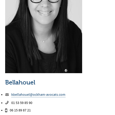
Bellahouel
kbellahouel@ockham-avocats.com
01 53 59 85 90
06 15 89 87 21